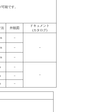
が可能です。
ドキュメント
寸法
外観図
(カタログ)
mm
－
mm
－
－
mm
－
m
－
－
m
－
m
－