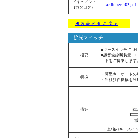
ドキュメント
tactile_sw_r02.pdf
(カタログ）
◀ 製 品 紹 介 に 戻 る
照光スイッチ
■キースイッチにL
概要
■超音波診断装置、
ドをご提案します
・薄型キーボードの
特徴
・当社独自機構を利
構造
・単独のキースイ