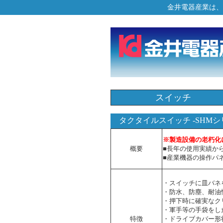
金井電器産業は、
スイッチ
タクタイルスイッチ -SHMシ
※製造設備の老朽化
概要
■長年の使用実績か
■産業機器の操作パ
・スイッチに皿バネ
・防水、防塵、耐油
・押下時に確実なク
・軍手等の手袋をし
特徴
・ドライブカバー形