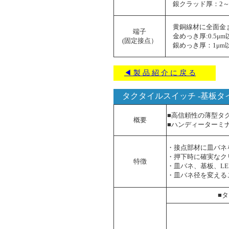
銀クラッド厚：2～
黄銅線材に全面金
端子
金めっき厚:0.5μm
(固定接点）
銀めっき厚：1μm
◀ 製 品 紹 介 に 戻 る
タクタイルスイッチ -基板タイ
■高信頼性の薄型タ
概要
■ハンディーターミ
・接点部材に皿バネ
・押下時に確実なク
特徴
・皿バネ、基板、L
・皿バネ径を変える
■