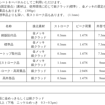
シートキーパネルとしてご利用いただけます。
子(固定接点）]素材は、使用環境に応じて銀クラッド(標準）、金メッキの選定
品もあります。（300gr）
標準品よりも深い、長ストローク品もあります。（1.1mm）
名称
接点素材
ストローク
ピーク荷重
外形
金メッキ
銘版貼付品
0.3mm
1.47N
7.3
銀クラッド
金メッキ
標準品
0.3mm
1.47N
7.3
銀クラッド
金メッキ
ートップ取付品
0.3mm
1.47N
7.3
銀クラッド
金メッキ
長ストローク品
1.1mm
1.47N
9m
銀クラッド
トローク・高荷重品
銀クラッド
1.1mm
2.94N
9m
高外形品
銀クラッド
0.3mm
1.47N
9m
に金めっきもしくは銀クラッド
以上（下地 ニッケルめっき 0.3～0.5μm）