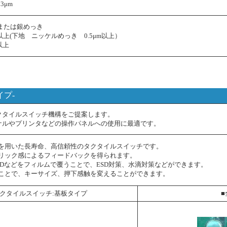
3μm
または銀めっき
以上(下地 ニッケルめっき 0.5μm以上）
以上
プ-
クタイルスイッチ機構をご提案します。
ナルやプリンタなどの操作パネルへの使用に最適です。
を用いた長寿命、高信頼性のタクタイルスイッチです。
リック感によるフィードバックを得られます。
EDなどをフィルムで覆うことで、ESD対策、水滴対策などができます。
ことで、キーサイズ、押下感触を変えることができます。
タクタイルスイッチ:基板タイプ