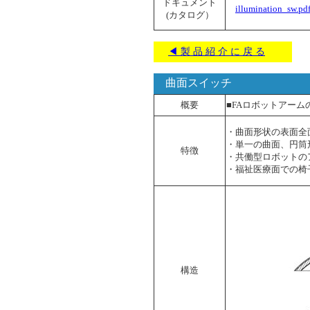
ドキュメント
illumination_sw.pd
(カタログ）
◀ 製 品 紹 介 に 戻 る
曲面スイッチ
概要
■FAロボットアー
・曲面形状の表面全
・単一の曲面、円筒
特徴
・共働型ロボットの
・福祉医療面での椅
構造