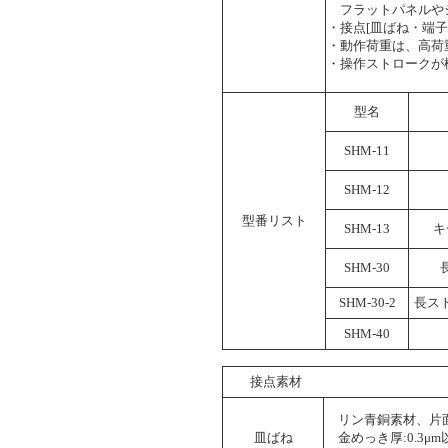
フラットパネルや
・接点[皿ばね・端
・動作荷重は、高荷重
・操作ストロークが
型名
SHM-11
SHM-12
型番リスト
SHM-13
キ
SHM-30
SHM-30-2
長ス
SHM-40
接点素材
リン青銅素材、片面
皿ばね
金めっき厚:0.3μm