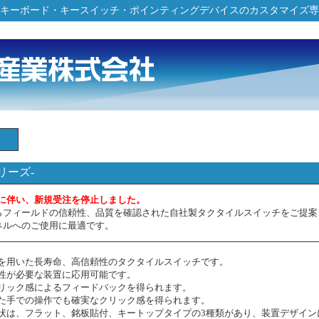
キーボード・キースイッチ・ポインティングデバイスのカスタマイズ専
リーズ-
に伴い、新規受注を停止しました。
らフィールドの信頼性、品質を確認された自社製タクタイルスイッチをご提案
ネルへのご使用に最適です。
を用いた長寿命、高信頼性のタクタイルスイッチです。
性が必要な装置に応用可能です。
リック感によるフィードバックを得られます。
た手での操作でも確実なクリック感を得られます。
状は、フラット、銘板貼付、キートップタイプの3種類があり、装置デザイン