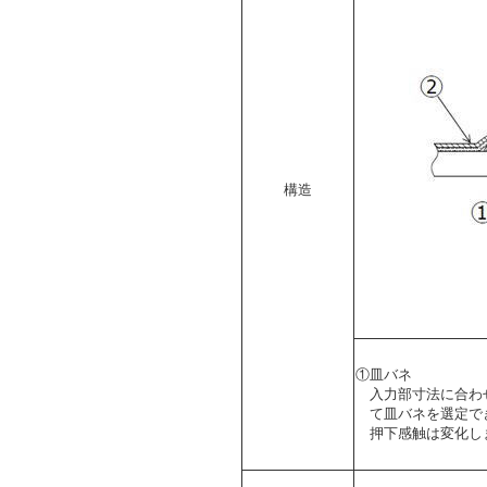
構造
①皿バネ
入力部寸法に合わ
て皿バネを選定で
押下感触は変化し